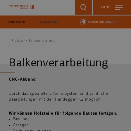
Skip to main content
MENÜ
PALMAKO AS
LEMEKS GROUP
REGION UND SPRACHE
Breadcrumb
Produkte
Balkenverarbeitung
Balkenverarbeitung
CNC-Abbund
Durch das spezielle 5-Achs-System sind sämtliche
Bearbeitungen mit der Hundegger K2 möglich.
Wir können Holzteile für folgende Bauten fertigen:
Pavillons
Garagen