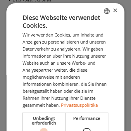
Dachkonstruktionen
Wohnhäuser
×
Blockhäuser
Diese Webseite verwendet
Wirtschaftsgebäude, Pferde- und Rinderställe
Cookies.
Hallen
ESTONIAN
Konstruktionen mit großer Spannweite
Wir verwenden Cookies, um Inhalte und
ENGLISH
Brücken
Anzeigen zu personalisieren und unseren
Gehwege und Brücken
DANISH
Datenverkehr zu analysieren. Wir geben
Spezial- und Hybridstrukturen
Informationen über Ihre Nutzung unserer
GERMAN
Folgende Bearbeitungen sind möglich:
Website auch an unsere Werbe- und
SPANISH
Kappen
Analysepartner weiter, die diese
Fräsen, Schneiden, Sägen, Schlitzen
FRENCH
möglicherweise mit anderen
Bohren
Informationen kombinieren, die Sie ihnen
Markieren und Beschriften
ITALIAN
bereitgestellt haben oder die sie im
LATVIAN
BSH Deckenelemente
Rahmen Ihrer Nutzung ihrer Dienste
gesammelt haben.
Privaatsuspoliitika
LITHUANIAN
Höhe maximal 1200 mm. Lässt sich auch als Dachbalken
NORWEGIAN
verwenden.
Unbedingt
Performance
erforderlich
POLISH